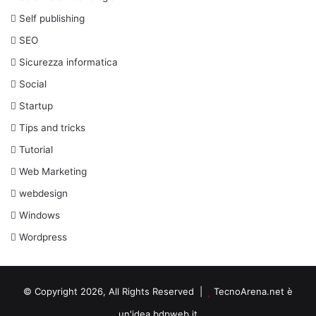
Self publishing
SEO
Sicurezza informatica
Social
Startup
Tips and tricks
Tutorial
Web Marketing
webdesign
Windows
Wordpress
© Copyright 2026, All Rights Reserved |
TecnoArena.net è
un'idea bdpweb.it