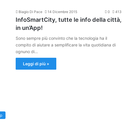
Biagio Di Pace
14 Dicembre 2015
0
413
InfoSmartCity, tutte le info della città,
in un’App!
Sono sempre più convinto che la tecnologia ha il
compito di aiutare a semplificare la vita quotidiana di
ognuno di…
Leggi di più »
p