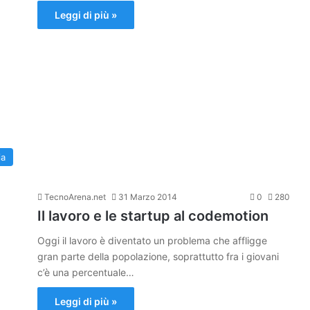
Leggi di più »
ia
TecnoArena.net
31 Marzo 2014
0
280
Il lavoro e le startup al codemotion
Oggi il lavoro è diventato un problema che affligge
gran parte della popolazione, soprattutto fra i giovani
c’è una percentuale…
Leggi di più »