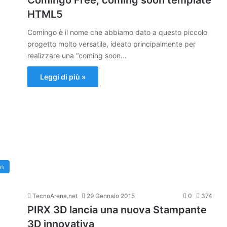
Comingo Free, coming soon template
HTML5
Comingo è il nome che abbiamo dato a questo piccolo
progetto molto versatile, ideato principalmente per
realizzare una “coming soon…
Leggi di più »
gn
TecnoArena.net
29 Gennaio 2015
0
374
PIRX 3D lancia una nuova Stampante
3D innovativa