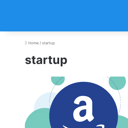
Home
/
startup
startup