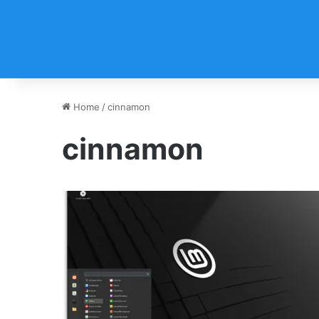
Home
/
cinnamon
cinnamon