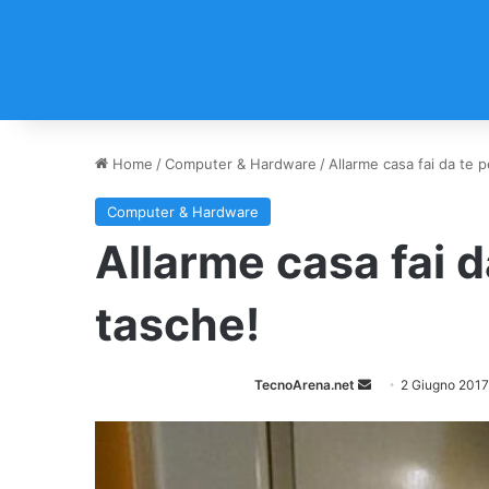
Home
/
Computer & Hardware
/
Allarme casa fai da te p
Computer & Hardware
Allarme casa fai da
tasche!
TecnoArena.net
I
2 Giugno 2017
n
v
i