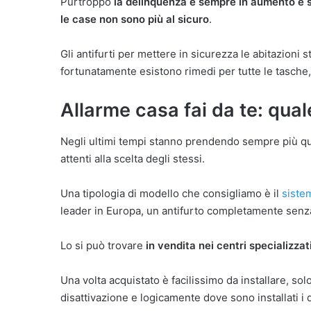
Purtroppo
la delinquenza è sempre in aumento e s
le case non sono più al sicuro
.
Gli antifurti per mettere in sicurezza le abitazion
fortunatamente esistono rimedi per tutte le tasche,
Allarme casa fai da te: qual
Negli ultimi tempi stanno prendendo sempre più quot
attenti alla scelta degli stessi.
Una tipologia di modello che consigliamo è il
sistem
leader in Europa, un antifurto completamente senza f
Lo si può trovare
in vendita nei centri specializzat
Una volta acquistato è facilissimo da installare, sol
disattivazione e logicamente dove sono installati i d