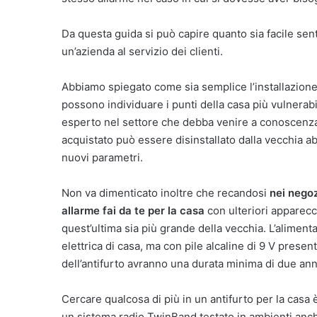
Da questa guida si può capire quanto sia facile sent
un’azienda al servizio dei clienti.
Abbiamo spiegato come sia semplice l’installazione 
possono individuare i punti della casa più vulnerabi
esperto nel settore che debba venire a conoscenza de
acquistato può essere disinstallato dalla vecchia ab
nuovi parametri.
Non va dimenticato inoltre che recandosi
nei negoz
allarme fai da te per la casa
con ulteriori apparecch
quest’ultima sia più grande della vecchia. L’aliment
elettrica di casa, ma con pile alcaline di 9 V presen
dell’antifurto avranno una durata minima di due ann
Cercare qualcosa di più in un antifurto per la casa
un sistema radio TwinBand testato in ambienti anche