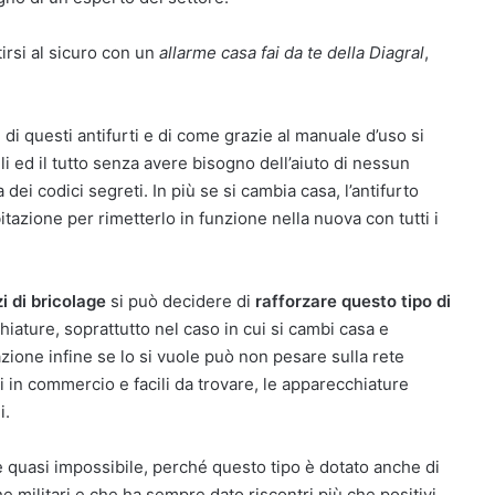
irsi al sicuro con un
allarme casa fai da te della Diagral
,
di questi antifurti e di come grazie al manuale d’uso si
li ed il tutto senza avere bisogno dell’aiuto di nessun
i codici segreti. In più se si cambia casa, l’antifurto
itazione per rimetterlo in funzione nella nuova con tutti i
i di bricolage
si può decidere di
rafforzare questo tipo di
iature, soprattutto nel caso in cui si cambi casa e
azione infine se lo si vuole può non pesare sulla rete
ti in commercio e facili da trovare, le apparecchiature
i.
 è quasi impossibile, perché questo tipo è dotato anche di
 militari e che ha sempre dato riscontri più che positivi.