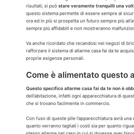
risultati, si può
stare veramente tranquilli una volta
questo sistema permette di essere sempre al sicuro 
ora ed in più si prospetta un futuro sempre più all’
sempre più affidabili e non mostreranno malfunziona
Va anche ricordato che recandosi nei negozi di bric
rafforzare il sistema di allarme casa fai da te acqui
proprie esigenze personali.
Come è alimentato questo a
Questo specifico allarme casa fai da te non è obbl
dell’abitazione, infatti ogni apparecchiatura di quest
che si trovano facilmente in commercio.
Con l’uso di queste pile l’apparecchiatura avrà una d
quanto verranno tagliati i costi sia per quanto rigu
stesso allarme nel caso in cui si dovesse aver biso