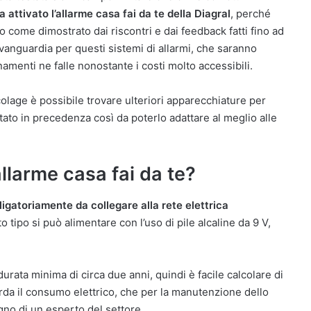
 attivato l’allarme casa fai da te della Diagral
, perché
come dimostrato dai riscontri e dai feedback fatti fino ad
avanguardia per questi sistemi di allarmi, che saranno
menti ne falle nonostante i costi molto accessibili.
olage è possibile trovare ulteriori apparecchiature per
stato in precedenza così da poterlo adattare al meglio alle
llarme casa fai da te?
igatoriamente da collegare alla rete elettrica
o tipo si può alimentare con l’uso di pile alcaline da 9 V,
urata minima di circa due anni, quindi è facile calcolare di
arda il consumo elettrico, che per la manutenzione dello
gno di un esperto del settore.