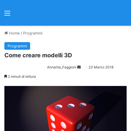
Menu
Home
/
Programmi
Programmi
Come creare modelli 3D
Annarita_Faggioni
I
23 Marzo 2018
n
2 minuti di lettura
v
i
a
u
n
'
e
m