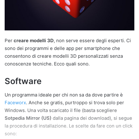
a
i
l
Per
creare modelli 3D
, non serve essere degli esperti. Ci
sono dei programmi e delle app per smartphone che
consentono di creare modelli 3D personalizzati senza
conoscenze tecniche. Ecco quali sono.
Software
Un programma ideale per chi non sa da dove partire è
Faceworx
. Anche se gratis, purtroppo si trova solo per
Windows. Una volta scaricato il file (basta scegliere
Sotpedia Mirror (US)
dalla pagina dei download), si segue
la procedura di installazione. Le scelte da fare con un click
sono: