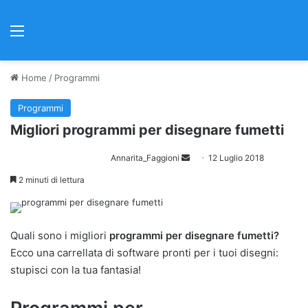
Menu
Home
/
Programmi
Programmi
Migliori programmi per disegnare fumetti
Annarita_Faggioni
I
12 Luglio 2018
n
2 minuti di lettura
v
i
a
Quali sono i migliori
programmi per disegnare fumetti?
u
Ecco una carrellata di software pronti per i tuoi disegni:
n
stupisci con la tua fantasia!
'
e
m