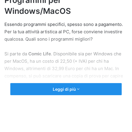
Programmi per
a
Windows/MacOS
i
l
Essendo programmi specifici, spesso sono a pagamento.
Per la tua attività artistica al PC, forse conviene investire
qualcosa. Quali sono i programmi migliori?
Si parte da
Comic Life
. Disponibile sia per Windows che
per MacOS, ha un costo di 22,50 (+ IVA) per chi ha
Windows, altrimenti di 32,99 Euro per chi ha un Mac. In
compenso, si può scaricare una copia di prova per capire
come va e se fa al caso tuo. Basta andare sul
sito ufficiale
e
Leggi di più
scegliere
Try it for Free
. Si avrà una prova di 30 giorni.
Dopo averlo installato (per Windows basta seguire la
procedura guidata, per MacOS basta lanciarlo dalle
applicazioni) e aver scelto
Non ancora
per ottenere la
versione gratis, si può usare il programma per impaginare