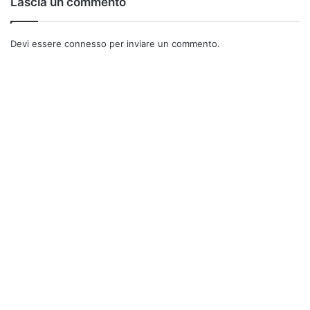
Lascia un commento
stampe il tuo capolavoro! Il tuo fumetto non può aspettare!
Devi essere
connesso
per inviare un commento.
disegni
disegno
fumetti
fumetto
grafica