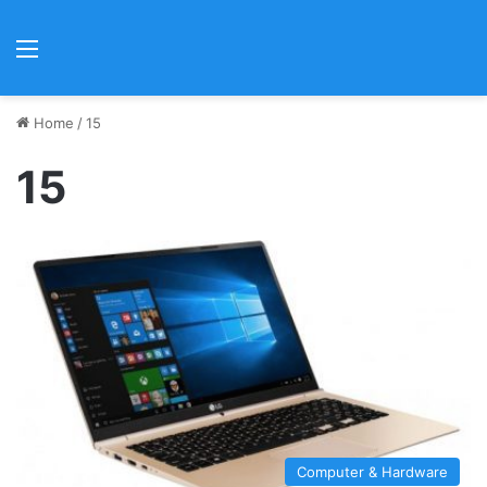
Menu
Home
/
15
15
Computer & Hardware