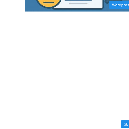
Wordpre
SE