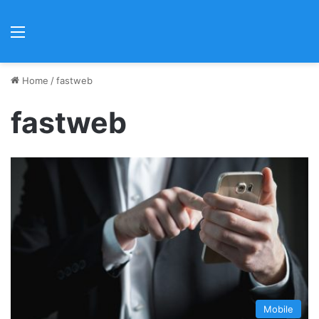
Menu
Home
/
fastweb
fastweb
Mobile