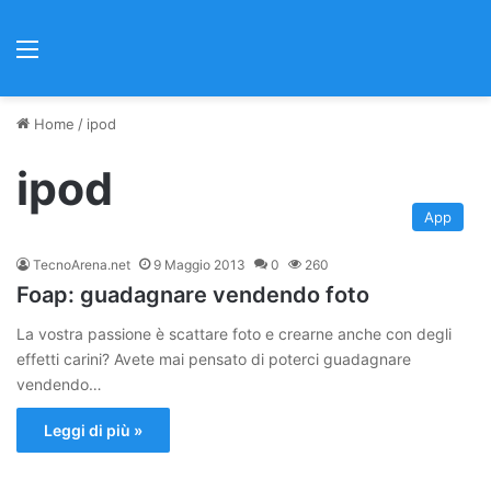
Menu
Home
/
ipod
ipod
App
TecnoArena.net
9 Maggio 2013
0
260
Foap: guadagnare vendendo foto
La vostra passione è scattare foto e crearne anche con degli
effetti carini? Avete mai pensato di poterci guadagnare
vendendo…
Leggi di più »