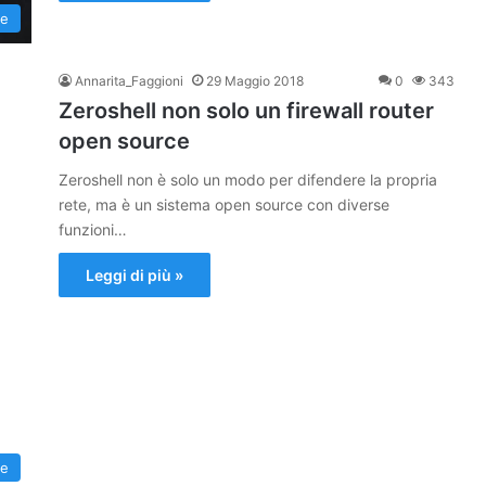
re
Annarita_Faggioni
29 Maggio 2018
0
343
Zeroshell non solo un firewall router
open source
Zeroshell non è solo un modo per difendere la propria
rete, ma è un sistema open source con diverse
funzioni…
Leggi di più »
re