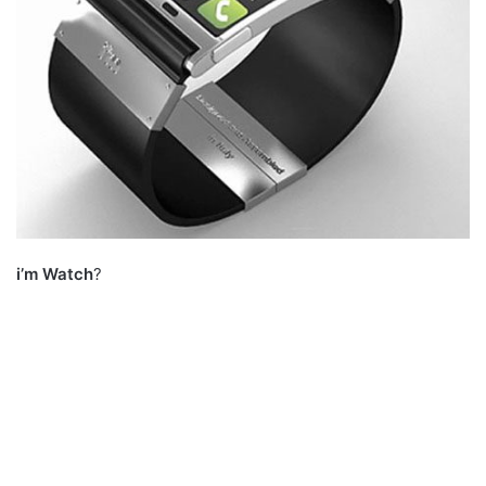
a
i
l
i’m Watch
?