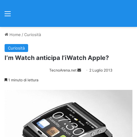
Menu
Home
/
Curiosità
Curiosità
I’m Watch anticipa l’iWatch Apple?
TecnoArena.net
I
2 Luglio 2013
n
1 minuto di lettura
v
i
a
u
n
'
e
m