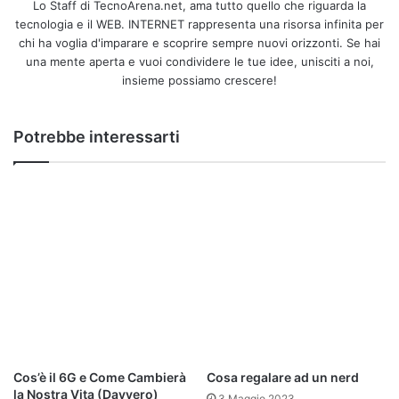
Lo Staff di TecnoArena.net, ama tutto quello che riguarda la
Il sistema operativo dell’
i’m Watch
è
i’m Droid 2
, il più
tecnologia e il WEB. INTERNET rappresenta una risorsa infinita per
avanzato sistema operativo per
smartwatch
al mondo.
chi ha voglia d'imparare e scoprire sempre nuovi orizzonti. Se hai
una mente aperta e vuoi condividere le tue idee, unisciti a noi,
Il software che controlla
i’m Watch
permette con semplici
insieme possiamo crescere!
gesti di aprire e chiudere le applicazioni, ricevere notifiche
dai social network e leggere le email, garantendo una
Potrebbe interessarti
notevole durata della batteria.
Questi nuovi dispositivi da polso, sono davvero così
rivoluzionari oppure sta scoppiando solo una moda?
In ogni caso attendiamo l’uscita dell’
iWatch
di Apple che
dovrà impegnarsi a fondo per dimostrare di avere delle
grandi novità tecnologiche sempre in stile Apple.
i'm watch
iwatch
smartwatch
Cos’è il 6G e Come Cambierà
Cosa regalare ad un nerd
telefono da polso
la Nostra Vita (Davvero)
3 Maggio 2023