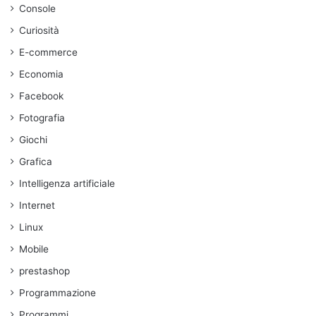
Console
Anno di
Riconosc
Curiosità
Punti
Provider
Ingresso
imento
App OTP
E-commerce
Fisici
in SPID
Online
Economia
✅
Facebook
Namirial
2017
(Webcam
✅
Limitati
Fotografia
+ CIE)
Giochi
✅
Oltre
Grafica
PosteID
2016
(Webcam
✅
12.000
Intelligenza artificiale
+ CIE)
uffici
Internet
✅
Linux
Aruba ID
2017
(Webcam
✅
No
Mobile
+ CIE)
prestashop
✅
Programmazione
Alcuni
Sielte ID
2018
(Webcam
✅
uffici
Programmi