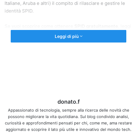
Italiane, Aruba e altri) il compito di rilasciare e gestire le
identità SPID.
Se vuoi scoprire come ottenere
SPID gratuitamente
, leggi
la nostra guida:
Come Attivare SPID Gratis
(link interno da
Leggi di più
inserire).
La Storia di Namirial e il suo
Ingresso nel Mondo SPID
📜 Chi è Namirial?
Namirial è un’azienda italiana specializzata in
servizi
donato.f
digitali certificati
, fondata nel
2005
a Urbino. Prima di
Appassionato di tecnologia, sempre alla ricerca delle novità che
diventare un
Identity Provider (IdP) per SPID
, Namirial era
possono migliorare la vita quotidiana. Sul blog condivido analisi,
già attiva in settori come:
curiosità e approfondimenti pensati per chi, come me, ama restare
aggiornato e scoprire il lato più utile e innovativo del mondo tech.
Firme digitali