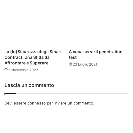
✔
2023
– Integrazione con
app Namirial ID
per la gestione
semplificata delle credenziali.
Vantaggi e Svantaggi di SPID
Namirial Rispetto alla
Concorrenza
La (In)Sicurezza degli Smart
A cosa serve il penetration
Contract: Una Sfida da
test
✅ Perché Scegliere Namirial?
Affrontare e Superare
23 Luglio 2021
6 Novembre 2023
🔹
Tradizione nel Digitale
– Essendo attiva da anni in
servizi certificati, Namirial garantisce
sicurezza e
Lascia un commento
affidabilità
.
🔹
Riconoscimento Rapido
– Supporto per
CIE, CNS e
webcam
, senza necessità di recarsi in ufficio.
Devi essere
connesso
per inviare un commento.
🔹
Gratuità
– A differenza di alcuni provider che applicano
costi per il riconoscimento in sede, Namirial
è
completamente gratuito
.
🔹
Assistenza Dedicata
– Supporto tecnico via email e