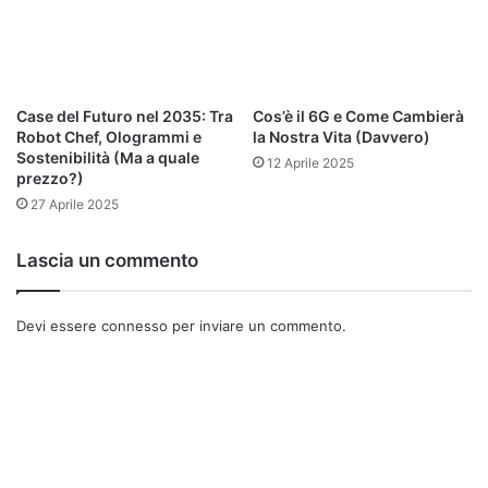
Launchpad —> Altro —> Utility disco
.
A questo punto, c’è l’opzione
Macintosh HD
a sinistra. Va
selezionata. Si sceglie poi
Partiziona
(c’è il bottone). A
Case del Futuro nel 2035: Tra
Cos’è il 6G e Come Cambierà
questo punto, in base alla versione di MacOS a
Robot Chef, Ologrammi e
la Nostra Vita (Davvero)
Sostenibilità (Ma a quale
disposizione, si sceglie
Partiziona/Nuovo volume
.
12 Aprile 2025
prezzo?)
27 Aprile 2025
Così, per
Nuovo Volume
, comparirà una nuova finestra,
dove inserire:
Lascia un commento
A Nome volume: nome preferito.
Devi essere
connesso
per inviare un commento.
Formato: APFS.
Cliccare poi su Aggiungi.
Da
Partiziona
, invece, si sceglie
[+]
e da lì:
Dimensioni [MB].