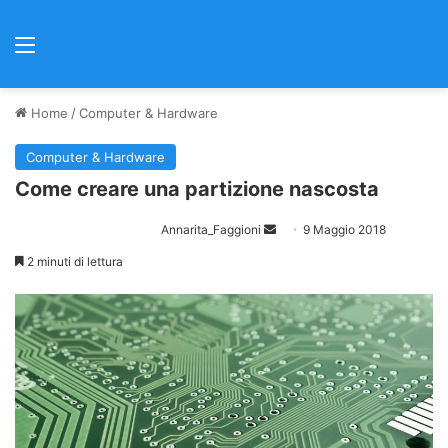
Menu
Home
/
Computer & Hardware
Computer & Hardware
Come creare una partizione nascosta
Annarita_Faggioni
I
9 Maggio 2018
n
2 minuti di lettura
v
i
a
u
n
'
e
m