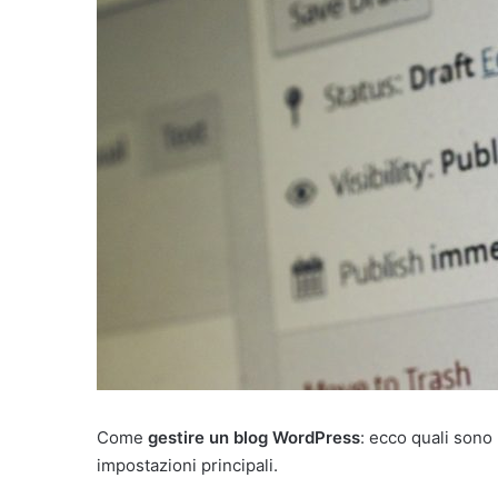
'
e
m
a
i
l
Come
gestire un blog WordPress
: ecco quali sono 
impostazioni principali.