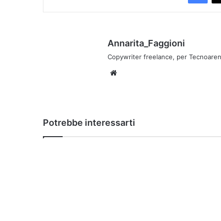
Annarita_Faggioni
Copywriter freelance, per Tecnoaren
We
bsi
te
Potrebbe interessarti