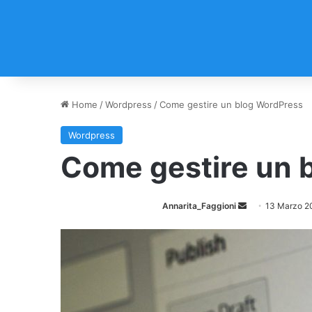
Home
/
Wordpress
/
Come gestire un blog WordPress
Wordpress
Come gestire un 
Annarita_Faggioni
I
13 Marzo 2
n
v
i
a
u
n