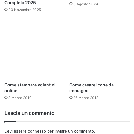
Completa 2025
3 Agosto 2024
30 Novembre 2025
http://instagram.com/redosking
https://www.facebook.com/pages/Redosking/14531808415
76813
arte
disegno
grafica
occhio
realtà virtuale
Come stampare volantini
Come creare icone da
online
immagini
8 Marzo 2019
26 Marzo 2018
Lascia un commento
Devi essere
connesso
per inviare un commento.