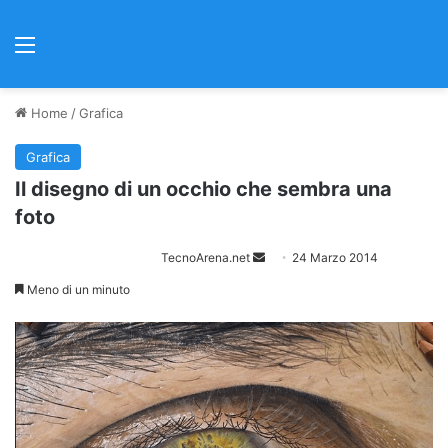
Menu
Home
/
Grafica
Grafica
Il disegno di un occhio che sembra una
foto
TecnoArena.net
I
24 Marzo 2014
n
Meno di un minuto
v
i
a
u
n
'