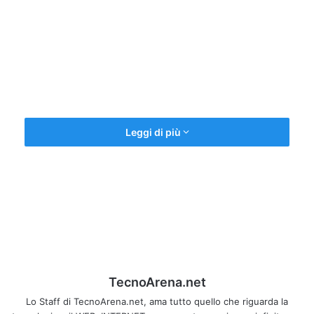
Leggi di più
Quando l’arte diventa realtà grazie alla passione e all’abilità
di un uomo che spende molte delle sue ore a realizzare le
sue opere d’arte.
Navigando in rete, siamo rimasti estasiati dalla visione di
un
disegno
che a prima vista sembrava una fotografia ma
guardando con attenzione ci siamo resi conto che stavamo
TecnoArena.net
osservando un vero e proprio
disegno
creato da un’artista
dal nick
Redos
. E’ incredibile con quanto cura e precisione
Lo Staff di TecnoArena.net, ama tutto quello che riguarda la