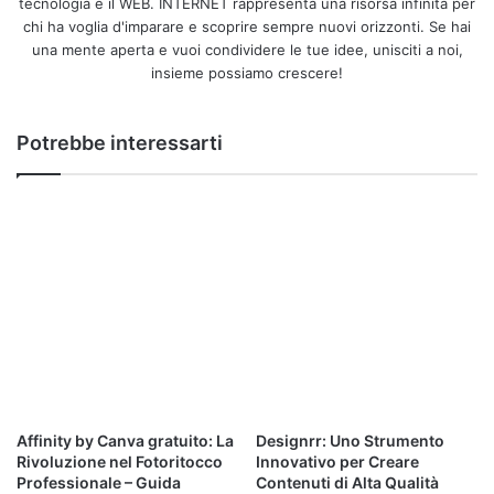
tecnologia e il WEB. INTERNET rappresenta una risorsa infinita per
sia stato realizzato il disegno di un
occhio
umano, tutti i
chi ha voglia d'imparare e scoprire sempre nuovi orizzonti. Se hai
dettagli e i particolari non sono stati tralasciati, persino i
una mente aperta e vuoi condividere le tue idee, unisciti a noi,
riflessi e tutte le sfumature coincidono con quelli reali.
insieme possiamo crescere!
Vi linkiamo i social utilizzati da quest’artista, dove pubblica
Potrebbe interessarti
le sue opere:
Affinity by Canva gratuito: La
Designrr: Uno Strumento
Rivoluzione nel Fotoritocco
Innovativo per Creare
Professionale – Guida
Contenuti di Alta Qualità