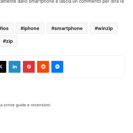
ttamente dallo smartphone e lascia un commento per dire la
ios
iphone
smartphone
winzip
zip
X
LinkedIn
Pinterest
Reddit
Messenger
a scrive guide e recensioni.