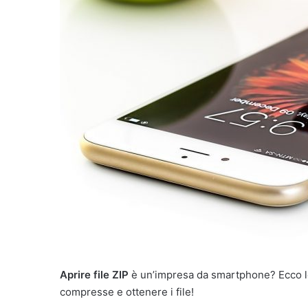
'
e
m
a
i
l
Aprire file ZIP
è un’impresa da smartphone? Ecco le
compresse e ottenere i file!