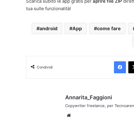
Scarica subito le app gratis per
aprire file ZIP
dire
tua sulle funzionalità!
android
App
come fare
Facebook
Condividi
Annarita_Faggioni
Copywriter freelance, per Tecnoaren
We
bsi
te