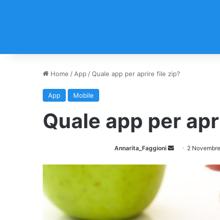
Home
/
App
/
Quale app per aprire file zip?
App
Mobile
Quale app per apri
Annarita_Faggioni
I
2 Novembre
n
v
i
a
u
n