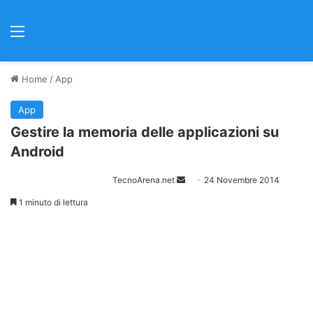
Menu
Home
/
App
App
Gestire la memoria delle applicazioni su
Android
TecnoArena.net
I
24 Novembre 2014
n
1 minuto di lettura
v
i
a
u
n
'