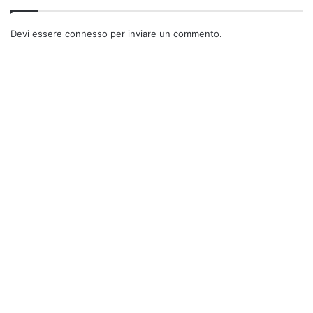
gradi di individuare automaticamente tutte le app presenti
nella memoria del telefonino. Così facendo, potrete
Devi essere
connesso
per inviare un commento.
trasferire le app premendo il pulsante Sposta in Scheda
SD.
http://soscellulari.com/news
android
App
applicazioni
memoria