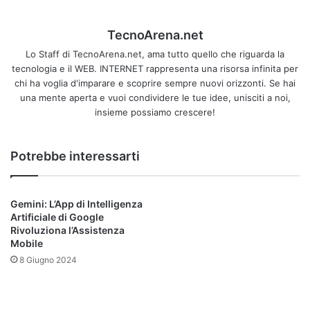
rivelarsi particolarmente utile spostare alcune applicazioni
dalla memoria principale dello smartphone alla
memory
TecnoArena.net
card SD
.
Lo Staff di TecnoArena.net, ama tutto quello che riguarda la
tecnologia e il WEB. INTERNET rappresenta una risorsa infinita per
In alcuni casi, infatti, può capitare che le applicazioni che si
chi ha voglia d'imparare e scoprire sempre nuovi orizzonti. Se hai
potrebbero installare nella card SD si salvino sulla
una mente aperta e vuoi condividere le tue idee, unisciti a noi,
memoria principale
del telefono cellulare. In questo modo,
insieme possiamo crescere!
si occupa tanto spazio inutilmente ma, in ogni caso, è
possibile risolvere la situazione, spostando le applicazioni
Potrebbe interessarti
Android sulla memory card SD.
Scoprire il modo per spostare le applicazioni Android su
Gemini: L’App di Intelligenza
SD è molto semplice. Basterà usare tutte le opzioni
Artificiale di Google
previste dal sistema operativo del proprio telefoni. In che
Rivoluziona l’Assistenza
modo? Semplicemente recandosi nella schermata delle
Mobile
app installate tramite l’icona del quadrato blu collocata in
8 Giugno 2024
basso a destra nella home screen di Android.
Successivamente, bisogna premete il pulsante