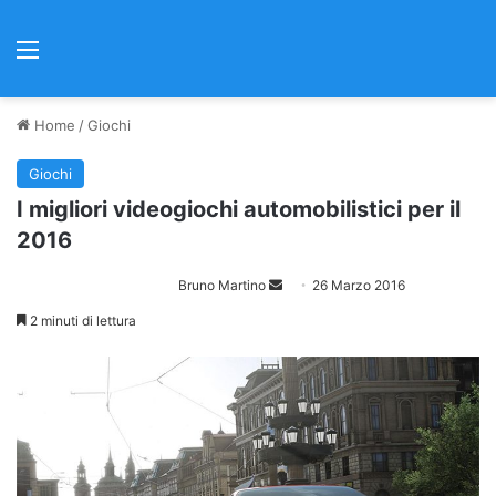
Menu
Home
/
Giochi
Giochi
I migliori videogiochi automobilistici per il
2016
Bruno Martino
I
26 Marzo 2016
n
2 minuti di lettura
v
i
a
u
n
'