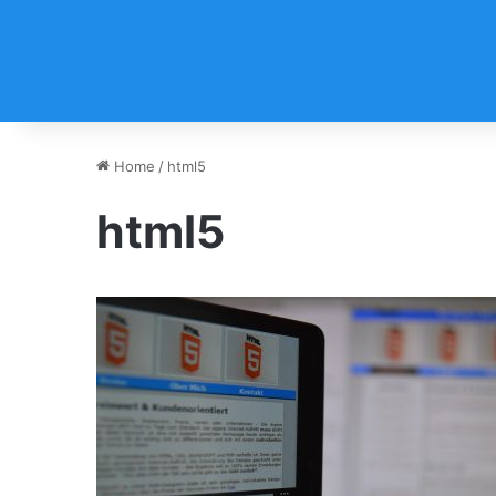
Home
/
html5
html5