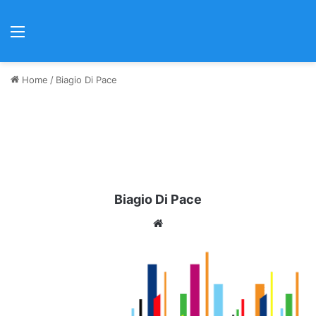
Menu
Home
/
Biagio Di Pace
Biagio Di Pace
We
bsi
te