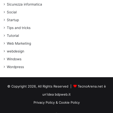
Sicurezza informatica
Social
Startup
Tips and tricks
Tutorial
Web Marketing
webdesign
Windows
Wordpress
© Copyright 2026, All Rights Reserved |
TecnoArena.net è
un'idea bdpweb.it
Privacy Policy & Cookie Policy