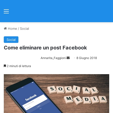
Menu
Home
/
Social
Social
Come eliminare un post Facebook
Annarita_Faggioni
I
8 Giugno 2018
n
2 minuti di lettura
v
i
a
u
n
'
e
m