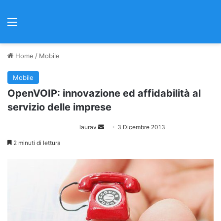
Menu
Home
/
Mobile
Mobile
OpenVOIP: innovazione ed affidabilità al
servizio delle imprese
laurav
I
3 Dicembre 2013
n
2 minuti di lettura
v
i
a
u
n
'