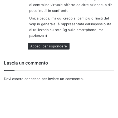
presenta come lo strumento migliore per favorire il
di centralino virtuale offerte da altre aziende, a dir
telelavoro, che diventa finalmente un’opzione a
poco inutili in confronto.
disposizione delle aziende e del loro capitale umano.
Unica pecca, ma qui credo si parli più di limiti del
voip in generale, è rappresentata dall’impossibilità
[Per ulteriori informazioni, visitare il sito di
OpenVOIP
]
di utilizzarlo su rete 3g sullo smartphone, ma
pazienza :)
Accedi per rispondere
voip
Lascia un commento
Devi essere
connesso
per inviare un commento.