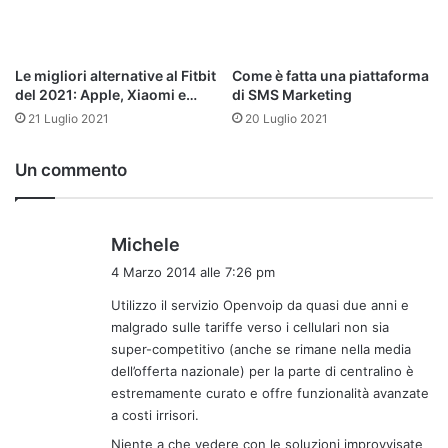
C’è inoltre da aggiungere che:
il centralino virtuale di OpenVOIP è lo strumento
Le migliori alternative al Fitbit
Come è fatta una piattaforma
del 2021: Apple, Xiaomi e…
di SMS Marketing
giusto per creare con un investimento minimo
21 Luglio 2021
20 Luglio 2021
un’infrastruttura telefonica aziendale affidabile e
flessibile;
Un commento
la politica commerciale etica e trasparente di
OpenVOIP rende più facile passare da un Operatore
Telefonico ad un altro;
h
Michele
con il VOIP la telefonia converge verso altro servizi IP
a
4 Marzo 2014 alle 7:26 pm
(linea dati, video, audio…), rendendo possibile
d
Utilizzo il servizio Openvoip da quasi due anni e
l’implementazione e la crescita continua dei servizi
e
malgrado sulle tariffe verso i cellulari non sia
offerti;
t
super-competitivo (anche se rimane nella media
t
grazie ai servizi OpenVOIP, le aziende possono
dell’offerta nazionale) per la parte di centralino è
o
ottimizzare i processi aziendali, aumentare l’efficienza
estremamente curato e offre funzionalità avanzate
:
e gestire in maniera più rapida il flusso delle
a costi irrisori.
informazioni. Per le sue caratteristiche, il VOIP si
Niente a che vedere con le soluzioni improvvisate