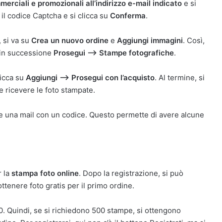
erciali e promozionali all’indirizzo e-mail indicato
e si
a il codice Captcha e si clicca su
Conferma
.
, si va su
Crea un nuovo ordine
e
Aggiungi immagini
. Così,
o in successione
Prosegui —> Stampe fotografiche
.
clicca su
Aggiungi —> Prosegui con l’acquisto
. Al termine, si
ve ricevere le foto stampate.
ve una mail con un codice. Questo permette di avere alcune
r la
stampa foto online
. Dopo la registrazione, si può
tenere foto gratis per il primo ordine.
0. Quindi, se si richiedono 500 stampe, si ottengono