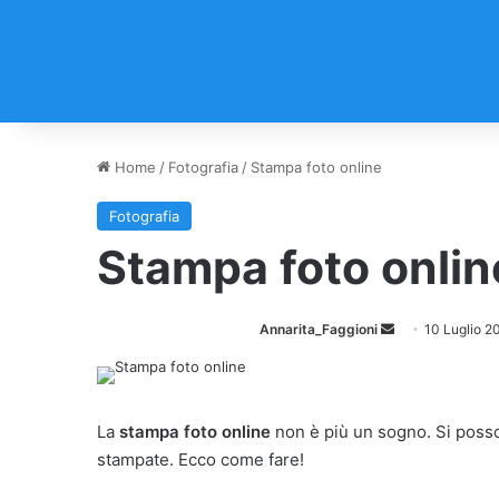
Home
/
Fotografia
/
Stampa foto online
Fotografia
Stampa foto onlin
Annarita_Faggioni
I
10 Luglio 2
n
v
i
La
stampa foto online
non è più un sogno. Si posson
a
stampate. Ecco come fare!
u
n