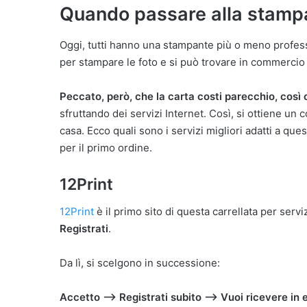
Quando passare alla stampa
'
e
Oggi, tutti hanno una stampante più o meno profes
m
a
per stampare le foto e si può trovare in commercio
i
l
Peccato, però, che la carta costi parecchio, così 
sfruttando dei servizi Internet. Così, si ottiene un 
casa. Ecco quali sono i servizi migliori adatti a que
per il primo ordine.
12Print
12Print
è il primo sito di questa carrellata per servi
Registrati
.
Da lì, si scelgono in successione:
Accetto —> Registrati subito —> Vuoi ricevere in e