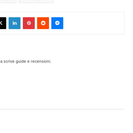
X
LinkedIn
Pinterest
Reddit
Messenger
a scrive guide e recensioni.