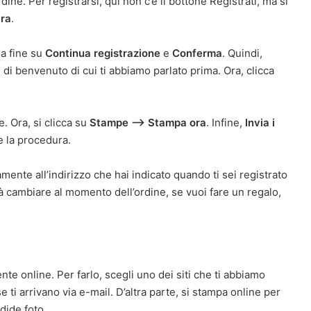
ine. Per registrarsi, qui non c’è il bottone Registrati, ma si
Ora
.
la fine su
Continua registrazione
e
Conferma
. Quindi,
e di benvenuto di cui ti abbiamo parlato prima. Ora, clicca
. Ora, si clicca su
Stampe —> Stampa ora
. Infine,
Invia i
 la procedura.
mente all’indirizzo che hai indicato quando ti sei registrato
trà cambiare al momento dell’ordine, se vuoi fare un regalo,
.
nte online. Per farlo, scegli uno dei siti che ti abbiamo
e ti arrivano via e-mail. D’altra parte, si stampa online per
dide foto.