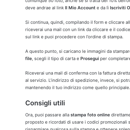
comunque 50 foto, anche se si tratta del 10% dell’ord
deve andrae al link
Il Mio Account
e da lì
Iscriviti 
Si continua, quindi, compilando il form e cliccare al
riceverai una mail con un link da cliccare e il codic
sul link e puoi procedere con l’ordine di stampa.
A questo punto, si caricano le immagini da stampare
file
, scegli il tipo di carta e
Prosegui
per completare
Riceverai una mail di conferma con la fattura diretta
al servizio. L’indirizzo di spedizione, invece, si po
mantenendo il tuo indirizzo come quello principale
Consigli utili
Ora, puoi passare alla
stampa foto online
direttame
proposto e ricordati di usare i codici promozionali s
risparmiare qualcosa sulla stampa e ottenere splen