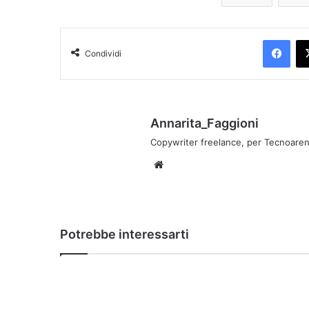
Facebook
Condividi
Annarita_Faggioni
Copywriter freelance, per Tecnoaren
We
bsi
te
Potrebbe interessarti