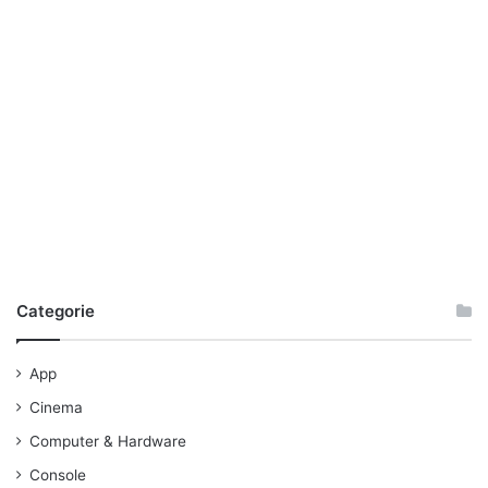
alla GoPro Hero4 Session. Infine, è
disponibile su Amazon
per l’abbordabilissimo prezzo di 149,99 euro.
+
cube
foto
fotocamera
fotografia
plus
polaroid
polaroid cube
Categorie
App
Cinema
Computer & Hardware
Console