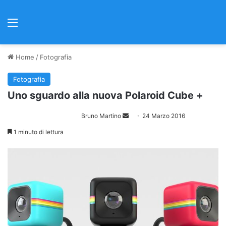
Menu
Home
/
Fotografia
Fotografia
Uno sguardo alla nuova Polaroid Cube +
Bruno Martino
I
24 Marzo 2016
n
1 minuto di lettura
v
i
a
u
n
'
e
m