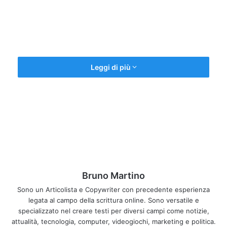
Leggi di più
La nuova
Polaroid Cube
+
La
Polaroid
ha nuovamente sorpreso il mercato delle
fotocamere con un nuovo prodotto decisamente innovativo
e competitivo, ovvero la nuova action cam chiamata Cube
+. Quest’ultima può considerarsi il naturale successore
della precedente
Polaroid Cube
, la quale vide luce nel
Bruno Martino
2015. Allo stato attuale, l’obiettivo della nota azienda
statunitense è quella di diventare leader anche nel campo
Sono un Articolista e Copywriter con precedente esperienza
legata al campo della scrittura online. Sono versatile e
delle già citate action cam, andando a sbaragliare prodotti
specializzato nel creare testi per diversi campi come notizie,
concorrenti, come per esempio la GoPro Hero4 Session.
attualità, tecnologia, computer, videogiochi, marketing e politica.